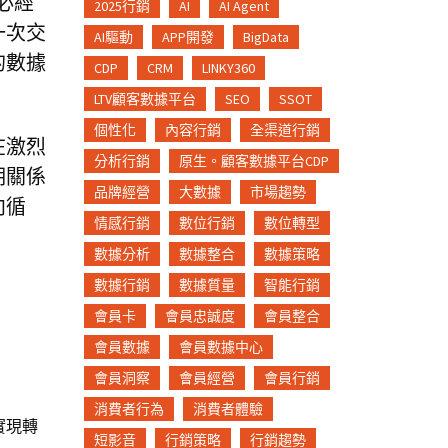
必經
2025行銷
AI
AI Agent
一次交
AI驅動
APP開發
BigData
的數據
CDP
CRM
LINKY360
LTV顧客數據平台
SEO
SSOT
個性化
內容行銷
全渠道行銷
在激烈
分析行銷
原生。顧客數據平台CDP
期關係
品牌經營
大數據
市場趨勢
向循
情感行銷
數位行銷
數位轉型
數據分析
數據整合
數據策略
數據行銷
數據質量
智能行銷
會員卡
會員忠誠度
會員整合
會員數據
會員數據中心
會員洞察
會員經營
會員行銷
消費者行為
消費者體驗
實現轉
短影音
行銷策略
行銷趨勢