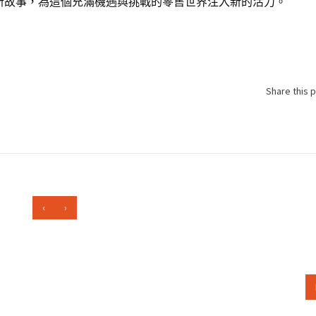
新故事，為這個充滿機遇與挑戰的零售世界注入新的活力。
Share this 
‹
›