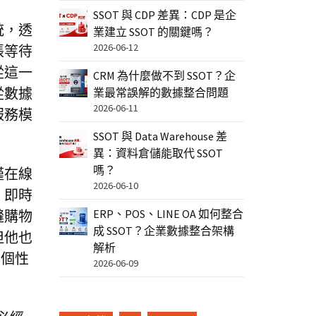
SSOT 與 CDP 差異：CDP 是企
統，透
業建立 SSOT 的關鍵嗎？
2026-06-12
帳等待
從這一
CRM 為什麼做不到 SSOT？企
從數據
業最常誤解的數據整合問題
2026-06-11
服務模
SSOT 與 Data Warehouse 差
異：資料倉儲能取代 SSOT
嗎？
僅在線
2026-06-10
、即時
ERP、POS、LINE OA 如何整合
縫購物
成 SSOT？企業數據整合架構
但他也
解析
到個性
2026-06-09