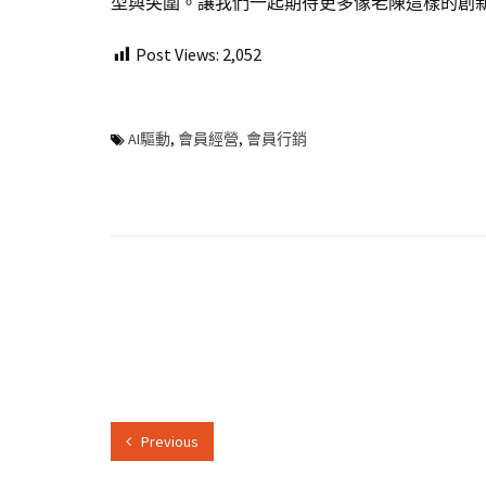
型與突圍。讓我們一起期待更多像老陳這樣的創
Post Views:
2,052
AI驅動
,
會員經營
,
會員行銷
Previous