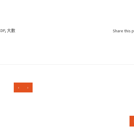
DP
,
大數
Share this 
‹
›