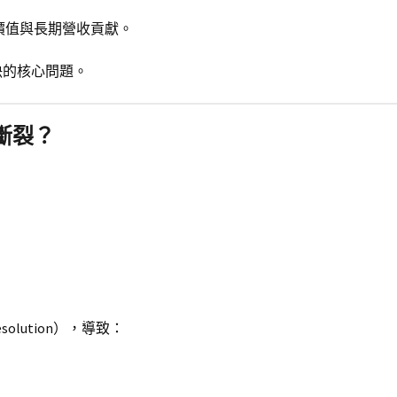
價值與長期營收貢獻。
解決的核心問題。
斷裂？
：
olution），導致：