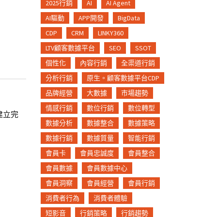
2025行銷
AI
AI Agent
AI驅動
APP開發
BigData
CDP
CRM
LINKY360
LTV顧客數據平台
SEO
SSOT
個性化
內容行銷
全渠道行銷
分析行銷
原生。顧客數據平台CDP
品牌經營
大數據
市場趨勢
情感行銷
數位行銷
數位轉型
業建立完
數據分析
數據整合
數據策略
數據行銷
數據質量
智能行銷
會員卡
會員忠誠度
會員整合
會員數據
會員數據中心
）
會員洞察
會員經營
會員行銷
消費者行為
消費者體驗
短影音
行銷策略
行銷趨勢