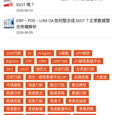
SSOT 嗎？
2026-06-10
ERP、POS、LINE OA 如何整合成 SSOT？企業數據整
合架構解析
2026-06-09
2025行銷
AI
AI Agent
AI驅動
APP開發
BigData
CDP
CRM
LINKY360
LTV顧客數據平台
SEO
SSOT
個性化
內容行銷
全渠道行銷
分析行銷
原生。顧客數據平台CDP
品牌經營
大數據
市場趨勢
情感行銷
數位行銷
數位轉型
數據分析
數據整合
數據策略
數據行銷
數據質量
智能行銷
會員卡
會員忠誠度
會員整合
會員數據
會員數據中心
會員洞察