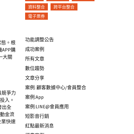
資料整合
跨平台整合
電子票券
功能調整公告
常態。根
成功案例
APP購
一大關
所有文章
數位趨勢
文章分享
案例: 顧客數據中心/會員整合
具競爭力
案例:App
與投入。
案例:LINE@會員應用
發出全
行動金流
短影音行銷
企業快速
紅點最新消息