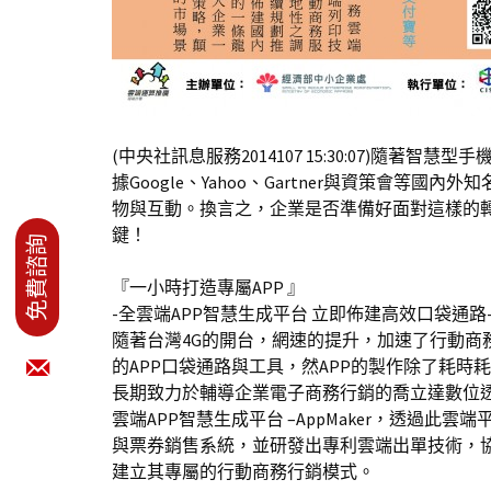
(中央社訊息服務2014107 15:30:07)隨
據Google、Yahoo、Gartner與資策會
物與互動。換言之，企業是否準備好面對這樣的轉
鍵！
『一小時打造專屬APP 』
-全雲端APP智慧生成平台 立即佈建高效口袋通路
隨著台灣4G的開台，網速的提升，加速了行動商
的APP口袋通路與工具，然APP的製作除了耗
長期致力於輔導企業電子商務行銷的喬立達數位
雲端APP智慧生成平台 –AppMaker，透過
與票券銷售系統，並研發出專利雲端出單技術，協
建立其專屬的行動商務行銷模式。