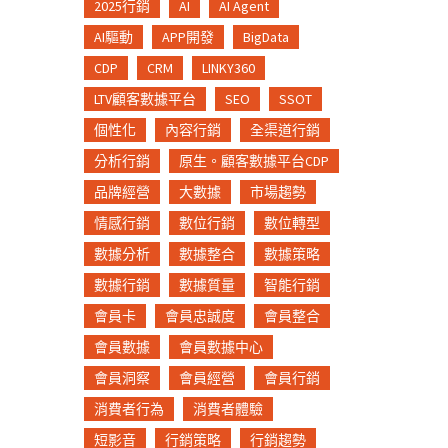
2025行銷
AI
AI Agent
AI驅動
APP開發
BigData
CDP
CRM
LINKY360
LTV顧客數據平台
SEO
SSOT
個性化
內容行銷
全渠道行銷
分析行銷
原生。顧客數據平台CDP
品牌經營
大數據
市場趨勢
情感行銷
數位行銷
數位轉型
數據分析
數據整合
數據策略
數據行銷
數據質量
智能行銷
會員卡
會員忠誠度
會員整合
會員數據
會員數據中心
會員洞察
會員經營
會員行銷
消費者行為
消費者體驗
短影音
行銷策略
行銷趨勢