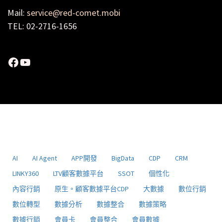
Mail:
service@red-comet.mobi
TEL: 02-2716-1656
Facebook
YouTube
AI
AI Agent
APP開發
BigData
CDP
CRM
LINKY360
LTV顧客數據平台
SSOT
個性化
內容行銷
原生。顧客數據平台CDP
大數據
數位行銷
數位轉型
數據分析
數據整合
數據策略
數據行銷
會員卡
會員整合
會員數據