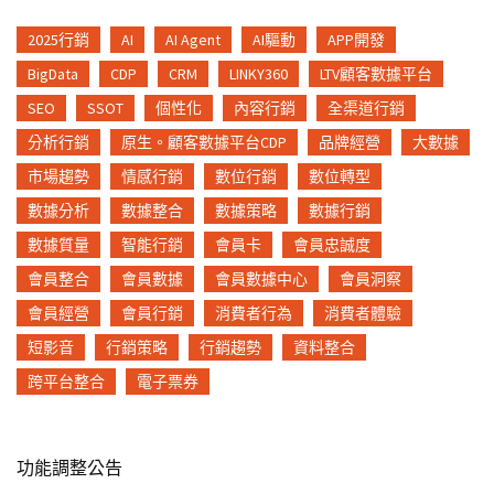
2025行銷
AI
AI Agent
AI驅動
APP開發
BigData
CDP
CRM
LINKY360
LTV顧客數據平台
SEO
SSOT
個性化
內容行銷
全渠道行銷
分析行銷
原生。顧客數據平台CDP
品牌經營
大數據
市場趨勢
情感行銷
數位行銷
數位轉型
數據分析
數據整合
數據策略
數據行銷
數據質量
智能行銷
會員卡
會員忠誠度
會員整合
會員數據
會員數據中心
會員洞察
會員經營
會員行銷
消費者行為
消費者體驗
短影音
行銷策略
行銷趨勢
資料整合
跨平台整合
電子票券
功能調整公告