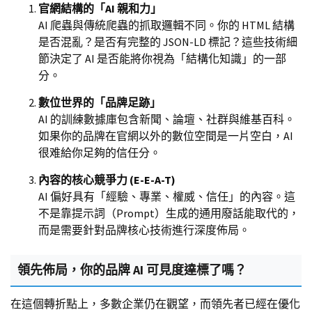
官網結構的「AI 親和力」
AI 爬蟲與傳統爬蟲的抓取邏輯不同。你的 HTML 結構
是否混亂？是否有完整的 JSON-LD 標記？這些技術細
節決定了 AI 是否能將你視為「結構化知識」的一部
分。
數位世界的「品牌足跡」
AI 的訓練數據庫包含新聞、論壇、社群與維基百科。
如果你的品牌在官網以外的數位空間是一片空白，AI
很难給你足夠的信任分。
內容的核心競爭力 (E-E-A-T)
AI 偏好具有「經驗、專業、權威、信任」的內容。這
不是靠提示詞（Prompt）生成的通用廢話能取代的，
而是需要針對品牌核心技術進行深度佈局。
領先佈局，你的品牌 AI 可見度達標了嗎？
在這個轉折點上，多數企業仍在觀望，而領先者已經在優化