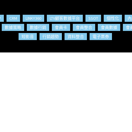
P
CRM
LINKY360
LTV顧客數據平台
SSOT
個性化
內
數據策略
數據行銷
會員卡
會員整合
會員數據
會
短影音
行銷趨勢
資料整合
電子票券