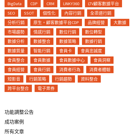
BigData
CDP
CRM
LINKY360
LTV顧客數據平台
SEO
SSOT
個性化
內容行銷
全渠道行銷
分析行銷
原生。顧客數據平台CDP
品牌經營
大數據
市場趨勢
情感行銷
數位行銷
數位轉型
數據分析
數據整合
數據策略
數據行銷
數據質量
智能行銷
會員卡
會員忠誠度
會員整合
會員數據
會員數據中心
會員洞察
會員經營
會員行銷
消費者行為
消費者體驗
短影音
行銷策略
行銷趨勢
資料整合
跨平台整合
電子票券
功能調整公告
成功案例
所有文章