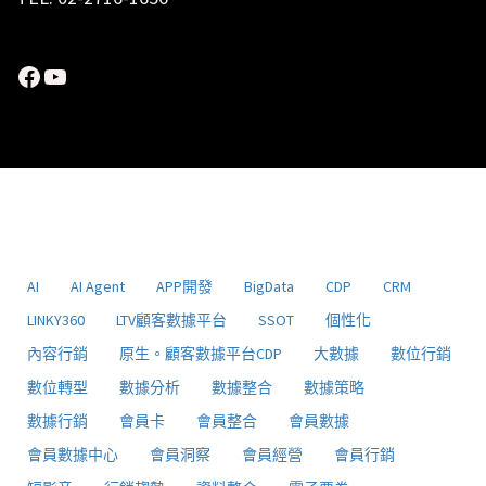
Facebook
YouTube
AI
AI Agent
APP開發
BigData
CDP
CRM
LINKY360
LTV顧客數據平台
SSOT
個性化
內容行銷
原生。顧客數據平台CDP
大數據
數位行銷
數位轉型
數據分析
數據整合
數據策略
數據行銷
會員卡
會員整合
會員數據
會員數據中心
會員洞察
會員經營
會員行銷