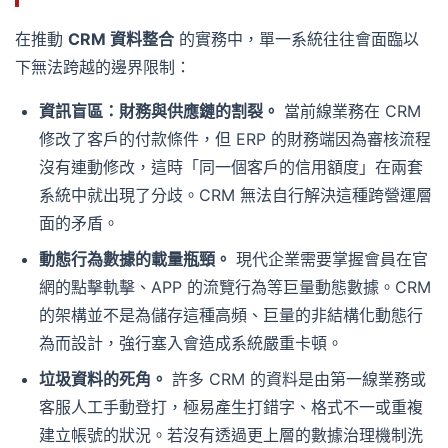
在推動
CRM 資料整合
的實務中，單一系統往往會面臨以
下無法跨越的邊界限制：
資訊盲區：財務與供應鏈的割裂。
當前線業務在 CRM
修改了客戶的付款條件，但 ERP 的財務端因為審核流程
沒有連動修改，這時「同一個客戶的信用額度」在兩套
系統中就出現了分歧。CRM 無法自行解決這種跨營運層
面的矛盾。
動態行為數據的載量瓶頸。
現代企業需要掌握會員在官
網的點擊軌擊、APP 的流覽行為等巨量動態數據。CRM
的架構並不是為儲存這種高頻、巨量的非結構化動態行
為而設計，強行塞入會造成系統嚴重卡頓。
垃圾資料的死角。
許多 CRM 的資料是由第一線業務或
客服人工手動登打，極易產生打錯字、格式不一或重複
建立帳號的狀況。若沒有透過更上層的數據治理機制洗