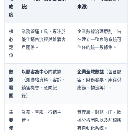
維
統)
來源)
度
核
業務營運工具，專注於
企業數據治理原則，旨
心
優化銷售流程與維繫客
在建立一整套跨系統可
定
戶關係。
信任的統一數據集。
位
數
以顧客為中心
的數據
企業全域數據
（包含顧
據
（如聯絡資料、客訴、
客、財務發票、庫存供
範
銷售機會、意向紀
應鏈、物流等）。
圍
錄）。
主
業務、客服、行銷主
管理層、財務、IT、數
要
管。
據分析团队以及前線所
使
有自動化系統。