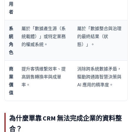
用
者
系
屬於「數據產生源（系
屬於「數據整合與治理
統
統載體）」或特定業務
的最終結果（狀
角
的權威系統。
態）」。
色
商
提升客情維繫效率、提
消除跨系統數據矛盾，
業
高銷售轉換率與成單
驅動跨通路智慧決策與
價
率。
AI 應用的精準度。
值
為什麼單靠 CRM 無法完成企業的資料整
合？