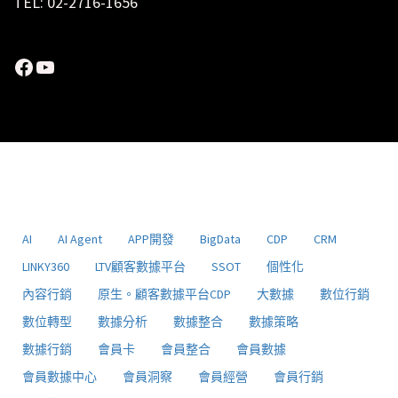
TEL: 02-2716-1656
Facebook
YouTube
AI
AI Agent
APP開發
BigData
CDP
CRM
LINKY360
LTV顧客數據平台
SSOT
個性化
內容行銷
原生。顧客數據平台CDP
大數據
數位行銷
數位轉型
數據分析
數據整合
數據策略
數據行銷
會員卡
會員整合
會員數據
會員數據中心
會員洞察
會員經營
會員行銷