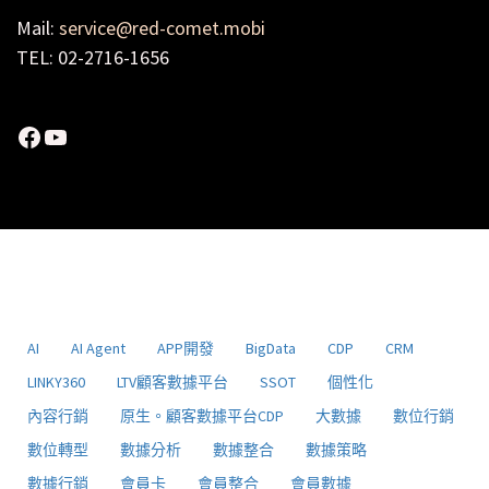
Mail:
service@red-comet.mobi
TEL: 02-2716-1656
Facebook
YouTube
AI
AI Agent
APP開發
BigData
CDP
CRM
LINKY360
LTV顧客數據平台
SSOT
個性化
內容行銷
原生。顧客數據平台CDP
大數據
數位行銷
數位轉型
數據分析
數據整合
數據策略
數據行銷
會員卡
會員整合
會員數據