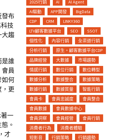
2025行銷
AI
AI Agent
AI驅動
APP開發
BigData
近發布
CDP
CRM
LINKY360
高科技
LTV顧客數據平台
SEO
SSOT
一大趨
個性化
內容行銷
全渠道行銷
分析行銷
原生。顧客數據平台CDP
而是誰
品牌經營
大數據
市場趨勢
，會員
情感行銷
數位行銷
數位轉型
考如何
數據分析
數據整合
數據策略
度，更
數據行銷
數據質量
智能行銷
會員卡
會員忠誠度
會員整合
會員數據
會員數據中心
示著一
會員洞察
會員經營
會員行銷
生態。
消費者行為
消費者體驗
，才
短影音
行銷策略
行銷趨勢