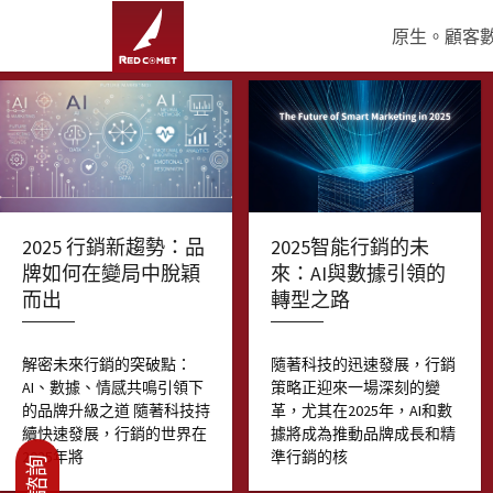
原生。顧客數據
2025智能行銷的未
2025 行銷新趨勢：品
來：AI與數據引領的
牌如何在變局中脫穎
轉型之路
而出
隨著科技的迅速發展，行銷
解密未來行銷的突破點：
策略正迎來一場深刻的變
AI、數據、情感共鳴引領下
革，尤其在2025年，AI和數
的品牌升級之道 隨著科技持
據將成為推動品牌成長和精
續快速發展，行銷的世界在
準行銷的核
2025年將