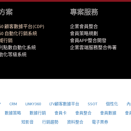
方案
專案服務
360 顧客數據平台(CDP)
企業會員整合
Y360 自動化行銷系統
會員策略規劃
域行銷
會員APP整合開發
利點數自動化系統
企業雲端服務整合佈署
動化等級系統
P
CRM
LINKY360
LTV顧客數據平台
SSOT
個性化
內
數據策略
數據行銷
會員卡
會員整合
會員數據
會
短影音
行銷趨勢
資料整合
電子票券