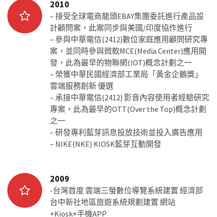
2010
– 接受全球電商龍頭EBAY集團委託進行產品設
計顧問案，此案同步與美國/印度協作進行
– 參與中華電信(2412)數位家庭應用顧問研究專
案，並同時參與微軟MCE(Media Center)應用開
發，此為最早的物聯網(IOT)概念計劃之一
– 榮獲中華民國經濟部工業局「黃金企鵝獎」
雲端服務創新 優選
– 承接中華電信(2412) 影音內容使用者經驗研究
專案，此為最早的OTT(Over the Top)概念計劃
之一
– 研發專利藍芽訊息投放技術並投入廣告應用
– NIKE(NKE) KIOSK藍芽互動開發
2009
-台灣首度 雲端三螢數位導覽系統建置 經濟部
台中新社地區旅遊系統規劃建置 網站
+Kiosk+手機APP