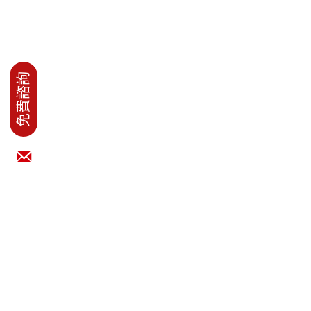
新零售與 OMO 品牌決策者
核心差異。企業推動數據治
全面解析異質系統整合策
理時，資料倉儲是否能直接
略。拆解 ERP 整合、POS 整
取代 SSOT？本文從架構定
合與 LINE...
義、技術本質、數據流向與
CDP 應用視角，為您完整解
密兩者如何完美協同，破除
企業數據孤島。
紅點移動 AI SEO搜尋
【案例分享】傳統
推薦：把「被找到」
SEO vs. 新創佈局：誰
變「被選擇」
能拿走 AI 推薦入場
券？解析 AI SEO 操作