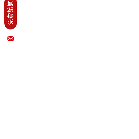
紅點移動：幫你解決廣告數據與訂單轉換整合