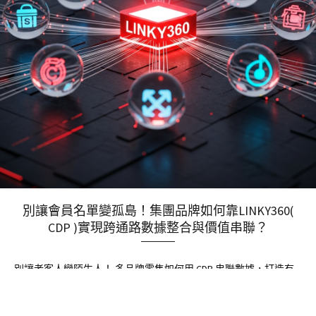
別讓會員名單變孤島！集團品牌如何靠LINKY360(
CDP )實現跨通路數據整合與價值串聯？
別讓老客人變陌生人！ 多品牌零售如何用 CDP 串聯數據，打造有
感的會員體驗？ 解決跨店、跨通路的資料斷層：不