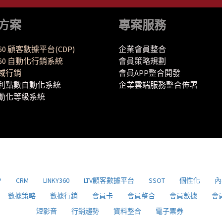
方案
專案服務
360 顧客數據平台(CDP)
企業會員整合
Y360 自動化行銷系統
會員策略規劃
域行銷
會員APP整合開發
利點數自動化系統
企業雲端服務整合佈署
動化等級系統
P
CRM
LINKY360
LTV顧客數據平台
SSOT
個性化
內
數據策略
數據行銷
會員卡
會員整合
會員數據
會
短影音
行銷趨勢
資料整合
電子票券