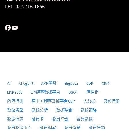
TEL: 02-2716-1656
Facebook
YouTube
AI
AI Agent
APP開發
BigData
CDP
CRM
LINKY360
LTV顧客數據平台
SSOT
個性化
內容行銷
原生。顧客數據平台CDP
大數據
數位行銷
數位轉型
數據分析
數據整合
數據策略
數據行銷
會員卡
會員整合
會員數據
會員數據中心
會員洞察
會員經營
會員行銷