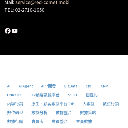
Mail:
service@red-comet.mobi
TEL: 02-2716-1656
Facebook
YouTube
AI
AI Agent
APP開發
BigData
CDP
CRM
LINKY360
LTV顧客數據平台
SSOT
個性化
內容行銷
原生。顧客數據平台CDP
大數據
數位行銷
數位轉型
數據分析
數據整合
數據策略
數據行銷
會員卡
會員整合
會員數據