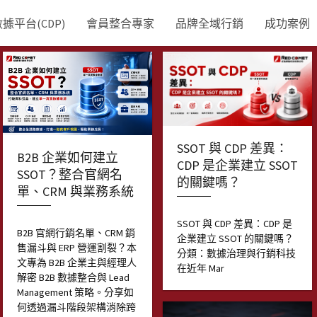
平台(CDP)
會員整合專家
品牌全域行銷
成功案例
SSOT 與 CDP 差異：
B2B 企業如何建立
CDP 是企業建立 SSOT
SSOT？整合官網名
的關鍵嗎？
單、CRM 與業務系統
SSOT 與 CDP 差異：CDP 是
B2B 官網行銷名單、CRM 銷
企業建立 SSOT 的關鍵嗎？
售漏斗與 ERP 營運割裂？本
分類：數據治理與行銷科技
文專為 B2B 企業主與經理人
在近年 Mar
解密 B2B 數據整合與 Lead
Management 策略。分享如
何透過漏斗階段架構消除跨