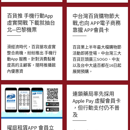
百貨推 手機行動App
中台灣百貨購物節大
虛實開戰 下載就抽台
戰,也向 APP電子商務
北─巴黎機票
靠攏 APP會員卡
滑經濟時代，百貨搶攻虛實
百貨業上半年最大檔購物節
整合商機，紛紛推出 手機行
活動即將登場，中台灣三大
動App 服務，針對消費黏著
百貨巨頭廣三SOGO、中友
度高的主顧客，隨時推播館
以及台中大遠百都在16日起
內優惠資
展開預購，
連鎖藥局率先採用
Apple Pay 虛擬會員卡
，但行動支付仍不普
及
曜庭租賃APP 會員立