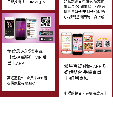
請點選題目以顯示/隱藏統
日起推出「Hi-Life VIP」A
計結果 Q1 請問您目前擁有
哪些會員卡/支付卡? (複選)
Q2 請問您出門時，身上或
全台最大寵物用品
【萬達寵物】 VIP 會
員卡APP
瀚星百貨 網站.APP多
媒體整合 手機會員
卡/紅利累積
萬達寵物VIP 會員卡APP 是
提供寵物相關服務...
多媒體整合，專屬 機會員卡
紅利累積查詢...