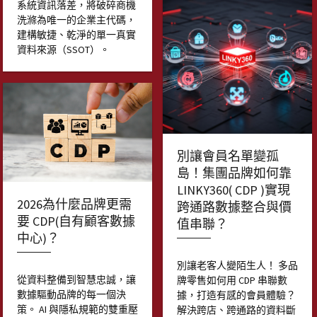
系統資訊落差，將破碎商機
洗滌為唯一的企業主代碼，
建構敏捷、乾淨的單一真實
資料來源（SSOT）。
別讓會員名單變孤
島！集團品牌如何靠
LINKY360( CDP )實現
2026為什麼品牌更需
跨通路數據整合與價
要 CDP(自有顧客數據
值串聯？
中心)？
別讓老客人變陌生人！ 多品
從資料整備到智慧忠誠，讓
牌零售如何用 CDP 串聯數
數據驅動品牌的每一個決
據，打造有感的會員體驗？
策。 AI 與隱私規範的雙重壓
解決跨店、跨通路的資料斷