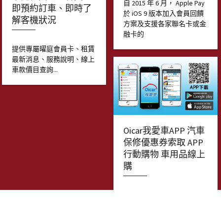
自 2015 年 6 月， Apple Pay
即預約訂車、即時了
於 iOS 9 版本加入會員回饋
解客機狀況
方案及支援各家聯名卡或金
融卡的
提供專屬曜庭會員卡、租賃
最新消息、服務說明、線上
車款價目查詢...
Oicar我愛車APP 汽車
保修優惠券索取 APP
行動購物 車用品線上
購
提供關於Oicar、Oicar優惠
券立即索取、會員卡註冊與
管理...