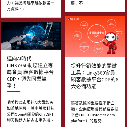
力，讓品牌越來越依賴第一
層：不
方資料。C
邁向AI時代！
LINKY360助您建立專
提升行銷效能的關鍵
屬會員 顧客數據平台
工具：Linky360會員
CDP，領先同業競
顧客數據平台CDP的6
爭！
大必備功能
隨著搜尋市場的AI大戰如火
隨著數據的重要性不斷凸
如荼地開展，其中美國科技
顯，企業使用會員顧客數據
公司OpenAI開發的ChatGPT
平台CDP（Customer data
聊天機器人搶占市場先機，
platform）的趨勢