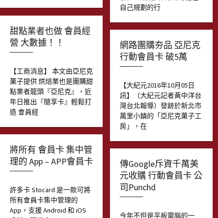
自己規劃的行
甜點業者也做 會員經
營 大數據！！
網路團購夯品 亞尼克
行動會員卡 破5萬
【工商消息】 本文由亞尼克
菓子提供 烘焙業也是團購甜
【大紀元2016年10月05日
點業者龍頭『亞尼克』，近
訊】（大紀元記者黃中洋台
年日推出『隨享卡』輕鬆打
灣台北報導）發跡於新北市
造 會員經
萬里小鎮的「亞尼克菓子工
房」，在
將所有 會員卡 集中管
理的 App – APP會員卡
傳Google斥資千萬美
元收購 行動會員卡 公
司Punchd
許多卡 Stocard 是一款可將
所有會員卡集中管理的
App，支援 Android 和 iOS
今年不但是平板電腦的一