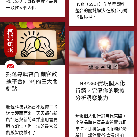
核心公式：CMS 速度 × 品牌
Truth（SSOT）？品牌資料
一致性 × 個人化
整合的關鍵解法 在數位行銷
的世界裡，
挑選專屬會員 顧客數
據平台(CDP)的三大關
LINKY360實現個人化
鍵點！
行銷，完備你的數據
分析洞察能力！
數位科技以迅雷不及掩耳的
速度迎面而來，天天都有新
精緻個人化行銷時代來臨，
的訊息與新的產業應用需要
企業品牌在產品本質實力相
吸收消化，但一切的最大公
當時，比拼是誰的服務好體
約數皆脫離不了
驗佳，讓消費者(會員)能在