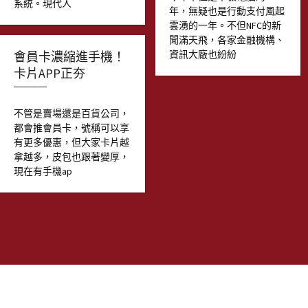
系統。現代人
年，無疑也是行動支付風起
雲湧的一年。不但NFC的新
聞滿天飛，各家金融機構、
資訊大廠也紛紛
會員卡濃縮進手機！
卡片APP正夯
不管是賣場還是百貨公司，
都會推會員卡，號稱可以享
有更多優惠，但大家卡片越
拿越多，皮包也跟著變厚，
現在有手機ap