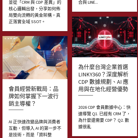
並從「CRM 與 CDP 差異」的
合與 LINE...
核心邏輯出發，分享如何佈
局雙向流轉的黃金架構，真
正落實全域 SSOT。
為什麼台灣企業首選
LINKY360？深度解析
CDP 數據規劃、AI 應
會員經營新戰局：品
用與在地化經營優勢
牌如何掌握下一波行
銷主導權？
2026 CDP 會員數據中心：快
速導覽 Q1. 已經有 CRM 了，
為什麼還需要 CDP？ Q2. 數
AI 正快速改變品牌與消費者
據很亂
互動，但導入 AI 的第一步不
是技術，而是「資料整