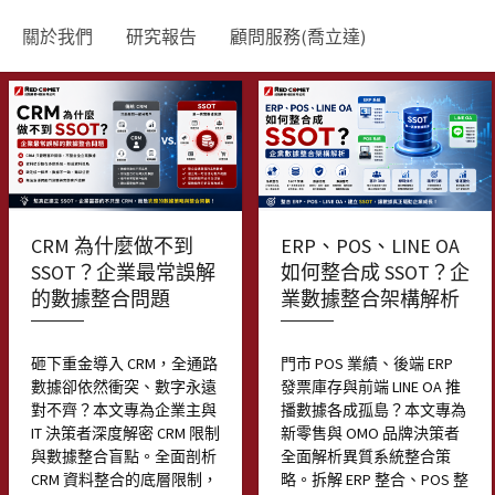
關於我們
研究報告
顧問服務(喬立達)
CRM 為什麼做不到
ERP、POS、LINE OA
SSOT？企業最常誤解
如何整合成 SSOT？企
的數據整合問題
業數據整合架構解析
砸下重金導入 CRM，全通路
門市 POS 業績、後端 ERP
數據卻依然衝突、數字永遠
發票庫存與前端 LINE OA 推
對不齊？本文專為企業主與
播數據各成孤島？本文專為
IT 決策者深度解密 CRM 限制
新零售與 OMO 品牌決策者
與數據整合盲點。全面剖析
全面解析異質系統整合策
CRM 資料整合的底層限制，
略。拆解 ERP 整合、POS 整