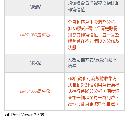
想知道會員活躍程度佔比和
問題點
轉換價值…
全自動客戶生命週期分析
(LTV)模式~讓企業清楚瞭得
LINKY 360提供您
知會員轉換價值，並一覽整
體會員在不同階段的分佈及
狀態。
人為貼標方式?感覺有點不
問題點
精準
360自動化行為數據收集方
式自動針對個別用戶行為模
LINKY 360提供您
式進行追蹤與分析，深度洞
查每一個以至每一群用戶，
讓你比會員更瞭解他自己。
Post Views:
2,539