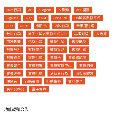
2025行銷
AI
AI Agent
AI驅動
APP開發
BigData
CDP
CRM
LINKY360
LTV顧客數據平台
SEO
SSOT
個性化
內容行銷
全渠道行銷
分析行銷
原生。顧客數據平台CDP
品牌經營
大數據
市場趨勢
情感行銷
數位行銷
數位轉型
數據分析
數據整合
數據策略
數據行銷
數據質量
智能行銷
會員卡
會員忠誠度
會員整合
會員數據
會員數據中心
會員洞察
會員經營
會員行銷
消費者行為
消費者體驗
短影音
行銷策略
行銷趨勢
資料整合
跨平台整合
電子票券
功能調整公告