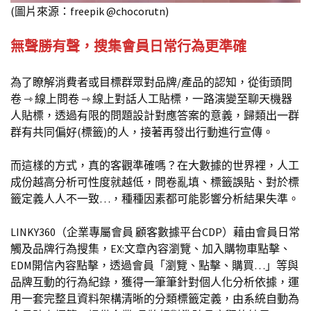
(圖片來源：freepik @chocorutn)
無聲勝有聲，搜集會員日常行為更準確
為了瞭解消費者或目標群眾對品牌/產品的認知，從街頭問
卷 ⇾ 線上問卷 ⇾ 線上對話人工貼標，一路演變至聊天機器
人貼標，透過有限的問題設計對應答案的意義，歸類出一群
群有共同偏好(標籤)的人，接著再發出行動進行宣傳。
而這樣的方式，真的客觀準確嗎？在大數據的世界裡，人工
成份越高分析可性度就越低，問卷亂填、標籤誤貼、對於標
籤定義人人不一致…，種種因素都可能影響分析結果失準。
LINKY360（企業專屬會員 顧客數據平台CDP）藉由會員日常
觸及品牌行為搜集，EX:文章內容瀏覽、加入購物車點擊、
EDM開信內容點擊，透過會員「瀏覽、點擊、購買…」等與
品牌互動的行為紀錄，獲得一筆筆針對個人化分析依據，運
用一套完整且資料架構清晰的分類標籤定義，由系統自動為