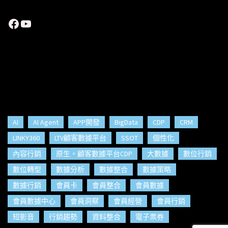
Facebook
YouTube
AI
AI Agent
APP開發
BigData
CDP
CRM
LINKY360
LTV顧客數據平台
SSOT
個性化
內容行銷
原生。顧客數據平台CDP
大數據
數位行銷
數位轉型
數據分析
數據整合
數據策略
數據行銷
會員卡
會員整合
會員數據
會員數據中心
會員洞察
會員經營
會員行銷
短影音
行銷趨勢
資料整合
電子票券