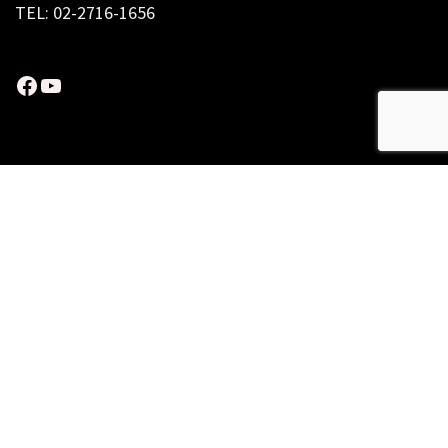
TEL: 02-2716-1656
Facebook
YouTube
AI
AI Agent
APP開發
BigData
CDP
CRM
LINKY360
LTV顧客數據平台
SSOT
個性化
內容行銷
原生。顧客數據平台CDP
大數據
數位行銷
數位轉型
數據分析
數據整合
數據策略
數據行銷
會員卡
會員整合
會員數據
會員數據中心
會員洞察
會員經營
會員行銷