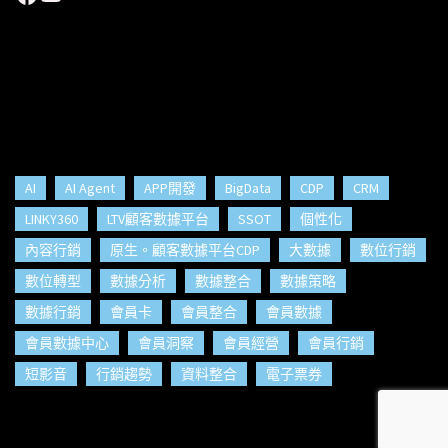
AI
AI Agent
APP開發
BigData
CDP
CRM
LINKY360
LTV顧客數據平台
SSOT
個性化
內容行銷
原生。顧客數據平台CDP
大數據
數位行銷
數位轉型
數據分析
數據整合
數據策略
數據行銷
會員卡
會員整合
會員數據
會員數據中心
會員洞察
會員經營
會員行銷
短影音
行銷趨勢
資料整合
電子票券