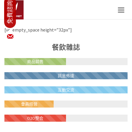
[vc_empty_space height=”32px”]
餐飲雜誌
商品銷售
訊息佈達
互動交流
會員經營
O2O整合