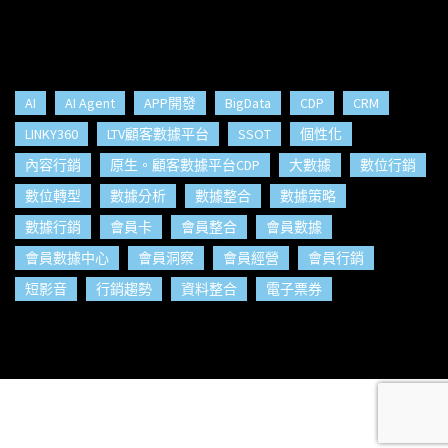
AI
AI Agent
APP開發
BigData
CDP
CRM
LINKY360
LTV顧客數據平台
SSOT
個性化
內容行銷
原生。顧客數據平台CDP
大數據
數位行銷
數位轉型
數據分析
數據整合
數據策略
數據行銷
會員卡
會員整合
會員數據
會員數據中心
會員洞察
會員經營
會員行銷
短影音
行銷趨勢
資料整合
電子票券