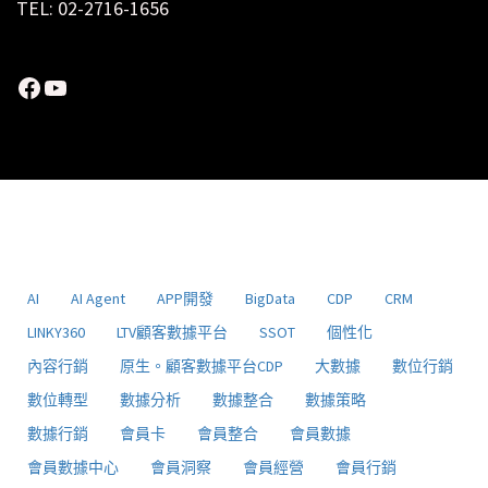
TEL: 02-2716-1656
Facebook
YouTube
AI
AI Agent
APP開發
BigData
CDP
CRM
LINKY360
LTV顧客數據平台
SSOT
個性化
內容行銷
原生。顧客數據平台CDP
大數據
數位行銷
數位轉型
數據分析
數據整合
數據策略
數據行銷
會員卡
會員整合
會員數據
會員數據中心
會員洞察
會員經營
會員行銷