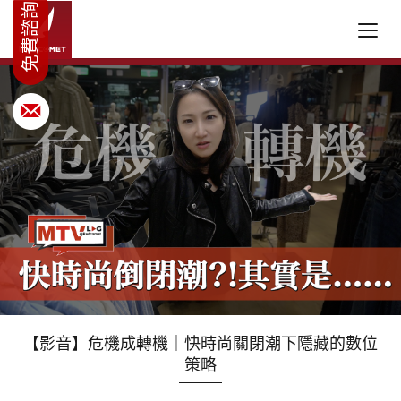
【影音】危機成轉機｜快時尚關閉潮下隱藏的數位
策略