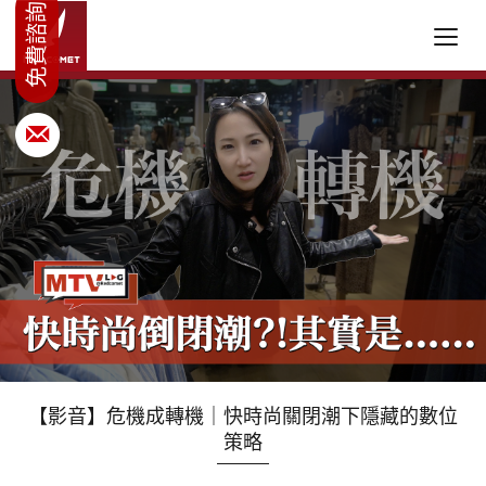
【影音】危機成轉機｜快時尚關閉潮下隱藏的數位
策略