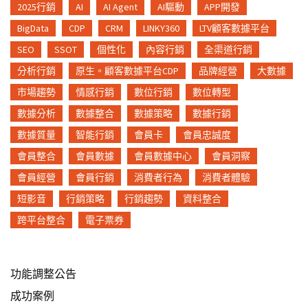
2025行銷
AI
AI Agent
AI驅動
APP開發
BigData
CDP
CRM
LINKY360
LTV顧客數據平台
SEO
SSOT
個性化
內容行銷
全渠道行銷
分析行銷
原生。顧客數據平台CDP
品牌經營
大數據
市場趨勢
情感行銷
數位行銷
數位轉型
數據分析
數據整合
數據策略
數據行銷
數據質量
智能行銷
會員卡
會員忠誠度
會員整合
會員數據
會員數據中心
會員洞察
會員經營
會員行銷
消費者行為
消費者體驗
短影音
行銷策略
行銷趨勢
資料整合
跨平台整合
電子票券
功能調整公告
成功案例