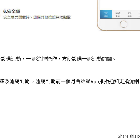
行設備連動，一 起遙控操作，方便設備一起連動開關。
風速及濾網到期 ，濾網到期前一個月會透過App推播通知更換濾網
Share this 