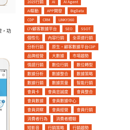
2025行銷
AI
AI Agent
AI驅動
APP開發
BigData
CDP
CRM
LINKY360
LTV顧客數據平台
SEO
SSOT
控，功
個性化
內容行銷
全渠道行銷
分析行銷
原生。顧客數據平台CDP
品牌經營
大數據
市場趨勢
情感行銷
數位行銷
數位轉型
數據分析
數據整合
數據策略
數據行銷
數據質量
智能行銷
會員卡
會員忠誠度
會員整合
會員數據
會員數據中心
會員洞察
會員經營
會員行銷
消費者行為
消費者體驗
短影音
行銷策略
行銷趨勢