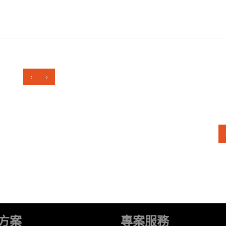
‹
›
方案
專案服務