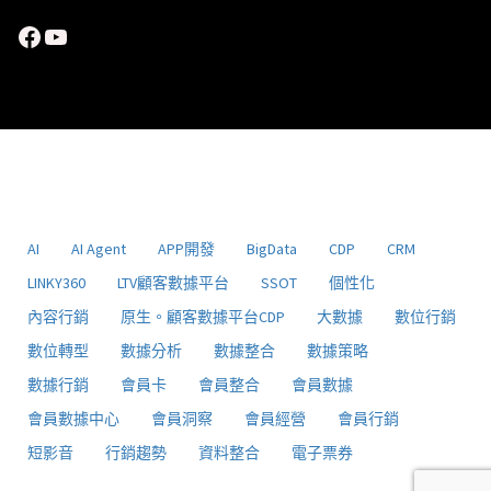
Facebook
YouTube
AI
AI Agent
APP開發
BigData
CDP
CRM
LINKY360
LTV顧客數據平台
SSOT
個性化
內容行銷
原生。顧客數據平台CDP
大數據
數位行銷
數位轉型
數據分析
數據整合
數據策略
數據行銷
會員卡
會員整合
會員數據
會員數據中心
會員洞察
會員經營
會員行銷
短影音
行銷趨勢
資料整合
電子票券