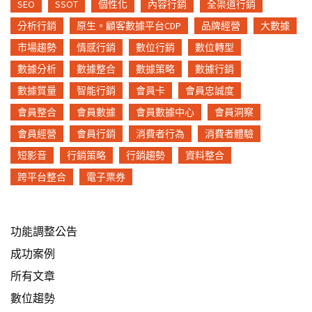
SEO
SSOT
個性化
內容行銷
全渠道行銷
分析行銷
原生。顧客數據平台CDP
品牌經營
大數據
市場趨勢
情感行銷
數位行銷
數位轉型
數據分析
數據整合
數據策略
數據行銷
數據質量
智能行銷
會員卡
會員忠誠度
會員整合
會員數據
會員數據中心
會員洞察
會員經營
會員行銷
消費者行為
消費者體驗
短影音
行銷策略
行銷趨勢
資料整合
跨平台整合
電子票券
功能調整公告
成功案例
所有文章
數位趨勢