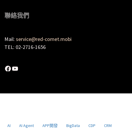
聯絡我們
Mail:
service@red-comet.mobi
TEL: 02-2716-1656
Facebook
YouTube
AI
AI Agent
APP開發
BigData
CDP
CRM