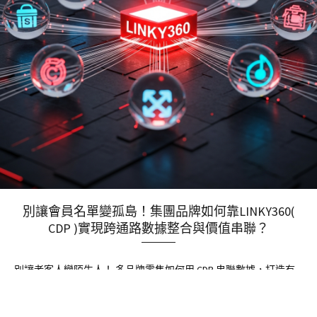
別讓會員名單變孤島！集團品牌如何靠LINKY360(
CDP )實現跨通路數據整合與價值串聯？
別讓老客人變陌生人！ 多品牌零售如何用 CDP 串聯數據，打造有
感的會員體驗？ 解決跨店、跨通路的資料斷層：不