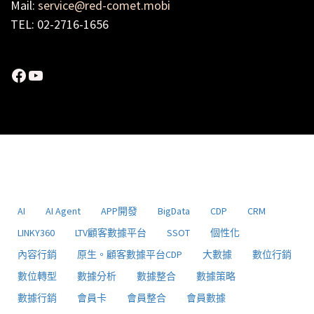
Mail:
service@red-comet.mobi
TEL: 02-2716-1656
Facebook
YouTube
AI
AI Agent
APP開發
BigData
CDP
CRM
LINKY360
LTV顧客數據平台
SSOT
個性化
內容行銷
原生。顧客數據平台CDP
大數據
數位行銷
數位轉型
數據分析
數據整合
數據策略
數據行銷
會員卡
會員整合
會員數據