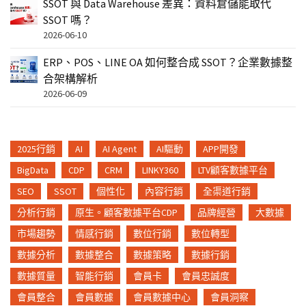
SSOT 與 Data Warehouse 差異：資料倉儲能取代
SSOT 嗎？
2026-06-10
ERP、POS、LINE OA 如何整合成 SSOT？企業數據整
合架構解析
2026-06-09
2025行銷
AI
AI Agent
AI驅動
APP開發
BigData
CDP
CRM
LINKY360
LTV顧客數據平台
SEO
SSOT
個性化
內容行銷
全渠道行銷
分析行銷
原生。顧客數據平台CDP
品牌經營
大數據
市場趨勢
情感行銷
數位行銷
數位轉型
數據分析
數據整合
數據策略
數據行銷
數據質量
智能行銷
會員卡
會員忠誠度
會員整合
會員數據
會員數據中心
會員洞察