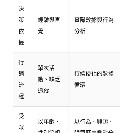
決
策
經驗與直
實際數據與行為
依
覺
分析
據
行
單次活
銷
持續優化的數據
動、缺乏
流
循環
追蹤
程
受
以年齡、
以行為、興趣、
眾