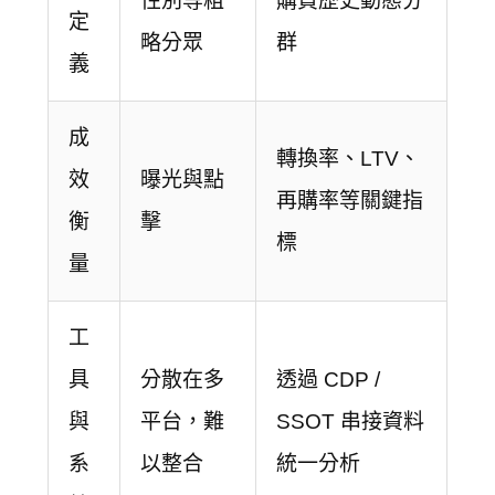
性別等粗
購買歷史動態分
定
略分眾
群
義
成
轉換率、LTV、
效
曝光與點
再購率等關鍵指
衡
擊
標
量
工
具
分散在多
透過 CDP /
與
平台，難
SSOT 串接資料
系
以整合
統一分析