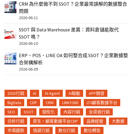
CRM 為什麼做不到 SSOT？企業最常誤解的數據整合
問題
2026-06-11
SSOT 與 Data Warehouse 差異：資料倉儲能取代
SSOT 嗎？
2026-06-10
ERP、POS、LINE OA 如何整合成 SSOT？企業數據整
合架構解析
2026-06-09
2025行銷
AI
AI Agent
AI驅動
APP開發
BigData
CDP
CRM
LINKY360
LTV顧客數據平台
SEO
SSOT
個性化
內容行銷
全渠道行銷
分析行銷
原生。顧客數據平台CDP
品牌經營
大數據
市場趨勢
情感行銷
數位行銷
數位轉型