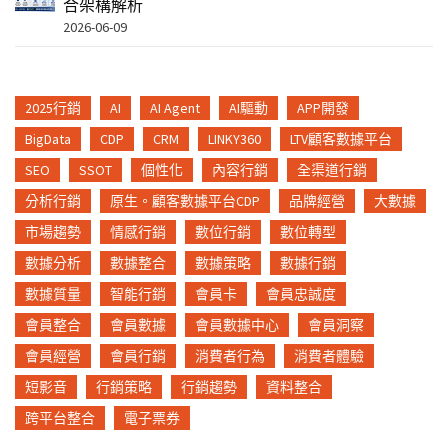
合架構解析
2026-06-09
2025行銷
AI
AI Agent
AI驅動
APP開發
BigData
CDP
CRM
LINKY360
LTV顧客數據平台
SEO
SSOT
個性化
內容行銷
全渠道行銷
分析行銷
原生。顧客數據平台CDP
品牌經營
大數據
市場趨勢
情感行銷
數位行銷
數位轉型
數據分析
數據整合
數據策略
數據行銷
數據質量
智能行銷
會員卡
會員忠誠度
會員整合
會員數據
會員數據中心
會員洞察
會員經營
會員行銷
消費者行為
消費者體驗
短影音
行銷策略
行銷趨勢
資料整合
跨平台整合
電子票券