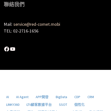
聯絡我們
Mail:
service@red-comet.mobi
TEL: 02-2716-1656
Facebook
YouTube
AI
AI Agent
APP開發
BigData
CDP
CRM
LINKY360
LTV顧客數據平台
SSOT
個性化