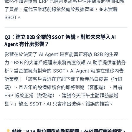
依然不知道後台 ERP 已經判定該客戶信用額度超標而扣留
了貨品，這代表業務前線依然處於數據盲區，並未實踐
SSOT。
Q3：建立 B2B 企業的 SSOT 架構，對於未來導入 AI
Agent 有什麼影響？
影響在於決定了 AI Agent 是否能真正釋放 B2B 的生產
力。B2B 的大客戶經理未來將高度依賴 AI 助手提供客情分
析。當企業擁有對齊的 SSOT，AI Agent 就能在幾秒內告
訴業務：「該客戶最近在官網下載了新產品白皮書（行銷
端）、且去年的設備維護合約即將到期（客服端）、目前
ERP 帳款正常（財務端），建議今天下午主動拜訪談增
售。」缺乏 SSOT，AI 只會串出破碎、錯誤的推論。
結論：B2B 數位轉型的致勝關鍵，在於讓行銷的線索、