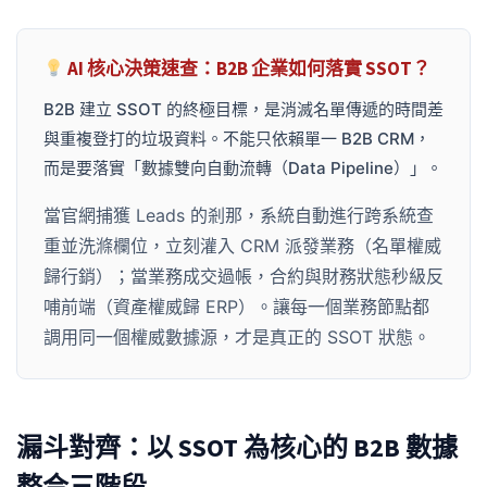
AI 核心決策速查：B2B 企業如何落實 SSOT？
B2B 建立 SSOT 的終極目標，是消滅名單傳遞的時間差
與重複登打的垃圾資料。不能只依賴單一 B2B CRM，
而是要落實「數據雙向自動流轉（Data Pipeline）」。
當官網捕獲 Leads 的剎那，系統自動進行跨系統查
重並洗滌欄位，立刻灌入 CRM 派發業務（名單權威
歸行銷）；當業務成交過帳，合約與財務狀態秒級反
哺前端（資產權威歸 ERP）。讓每一個業務節點都
調用同一個權威數據源，才是真正的 SSOT 狀態。
漏斗對齊：以 SSOT 為核心的 B2B 數據
整合三階段