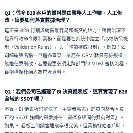
Q1：很多 B2B 客戶的資料是由業務人工作業、人工修
改，這要如何落實數據治理？
這正是 B2B 行銷與銷售最容易起衝突的地方。落實治理不
是靠行政命令限制業務，而是要在系統中建立「必填防呆機
制（Validation Rules）」與「唯讀權威限制」。例如：公
司統編與名稱一旦通過審查，業務在 CRM 就只有檢視權，
無權任意刪改，若要變更必須走跨部門的 MDM 審核流程，
從架構端杜絕人為垃圾資料。
Q2：我們公司已經建了 BI 決策儀表板，這算實現了 B2B
全域的 SSOT 嗎？
不算。BI 儀表板只解決了「主管看報表」的單向整合。真
正的 SSOT 強調的是數據在「營運系統間的雙向對齊」。
如果 BI 看板上的銷售達成率很完美，但業務打給客戶時，