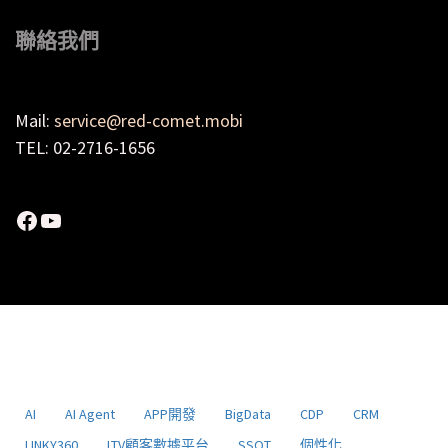
聯絡我們
Mail:
service@red-comet.mobi
TEL: 02-2716-1656
Facebook
YouTube
AI
AI Agent
APP開發
BigData
CDP
CRM
LINKY360
LTV顧客數據平台
SSOT
個性化