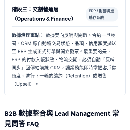
階段三：交割營運層
ERP / 財務與進
銷存系統
（Operations & Finance）
數據治理重點：
數據雙向反哺與閉環。合約一旦簽
署，CRM 應自動將交易狀態、品項、信用額度拋送
至 ERP 生成正式訂單與開立發票。最重要的是，
ERP 的付款入帳狀態、物流交期，必須自動「反哺
同步」回傳給前線 CRM，讓業務能即時掌握客戶健
康度、進行下一輪的續約（Retention）或增售
（Upsell）。
B2B 數據整合與 Lead Management 常
見問答 FAQ