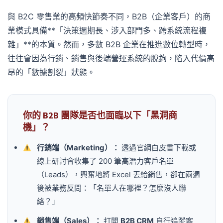
與 B2C 零售業的高頻快節奏不同，B2B（企業客戶）的商
業模式具備**「決策週期長、涉入部門多、跨系統流程複
雜」**的本質。然而，多數 B2B 企業在推進數位轉型時，
往往會因為行銷、銷售與後端營運系統的脫鉤，陷入代價高
昂的「數據割裂」狀態。
你的 B2B 團隊是否也面臨以下「黑洞商
機」？
行銷端（Marketing）：
透過官網白皮書下載或
線上研討會收集了 200 筆高潛力客戶名單
（Leads），興奮地將 Excel 丟給銷售，卻在兩週
後被業務反問：「名單人在哪裡？怎麼沒人聯
絡？」
銷售端（Sales）：
打開
B2B CRM
自行追蹤客