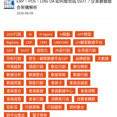
ERP、POS、LINE OA 如何整合成 SSOT？企業數據整
合架構解析
2026-06-09
2025行銷
AI
AI Agent
AI驅動
APP開發
BigData
CDP
CRM
LINKY360
LTV顧客數據平台
SEO
SSOT
個性化
內容行銷
全渠道行銷
分析行銷
原生。顧客數據平台CDP
品牌經營
大數據
市場趨勢
情感行銷
數位行銷
數位轉型
數據分析
數據整合
數據策略
數據行銷
數據質量
智能行銷
會員卡
會員忠誠度
會員整合
會員數據
會員數據中心
會員洞察
會員經營
會員行銷
消費者行為
消費者體驗
短影音
行銷策略
行銷趨勢
資料整合
跨平台整合
電子票券