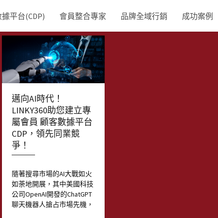
平台(CDP)
會員整合專家
品牌全域行銷
成功案例
邁向AI時代！
LINKY360助您建立專
屬會員 顧客數據平台
CDP，領先同業競
爭！
隨著搜尋市場的AI大戰如火
如荼地開展，其中美國科技
公司OpenAI開發的ChatGPT
聊天機器人搶占市場先機，