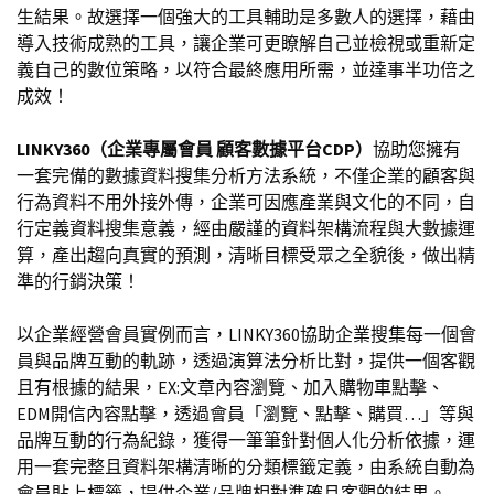
生結果。故選擇一個強大的工具輔助是多數人的選擇，藉由
導入技術成熟的工具，讓企業可更瞭解自己並檢視或重新定
義自己的數位策略，以符合最終應用所需，並達事半功倍之
成效！
LINKY360（企業專屬會員 顧客數據平台CDP）
協助您擁有
一套完備的數據資料搜集分析方法系統，不僅企業的顧客與
行為資料不用外接外傳，企業可因應產業與文化的不同，自
行定義資料搜集意義，經由嚴謹的資料架構流程與大數據運
算，產出趨向真實的預測，清晰目標受眾之全貌後，做出精
準的行銷決策！
以企業經營會員實例而言，LINKY360協助企業搜集每一個會
員與品牌互動的軌跡，透過演算法分析比對，提供一個客觀
且有根據的結果，EX:文章內容瀏覽、加入購物車點擊、
EDM開信內容點擊，透過會員「瀏覽、點擊、購買…」等與
品牌互動的行為紀錄，獲得一筆筆針對個人化分析依據，運
用一套完整且資料架構清晰的分類標籤定義，由系統自動為
會員貼上標籤，提供企業/品牌相對準確且客觀的結果。