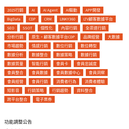
2025行銷
AI
AI Agent
AI驅動
APP開發
BigData
CDP
CRM
LINKY360
LTV顧客數據平台
SEO
SSOT
個性化
內容行銷
全渠道行銷
分析行銷
原生。顧客數據平台CDP
品牌經營
大數據
市場趨勢
情感行銷
數位行銷
數位轉型
數據分析
數據整合
數據策略
數據行銷
數據質量
智能行銷
會員卡
會員忠誠度
會員整合
會員數據
會員數據中心
會員洞察
會員經營
會員行銷
消費者行為
消費者體驗
短影音
行銷策略
行銷趨勢
資料整合
跨平台整合
電子票券
功能調整公告