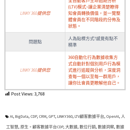
全自動客戶生命週期分析
(LTV)模式~讓企業清楚瞭得
LINKY 360提供您
知會員轉換價值，並一覽整
體會員在不同階段的分佈及
狀態。
人為貼標方式?感覺有點不
問題點
精準
360自動化行為數據收集方
式自動針對個別用戶行為模
LINKY 360提供您
式進行追蹤與分析，深度洞
查每一個以至每一群用戶，
讓你比會員更瞭解他自己。
Post Views:
3,768
AI
,
BigData
,
CDP
,
CRM
,
GPT
,
LINKY360
,
LTV顧客數據平台
,
OpenAI
,
人
工智慧
,
原生。顧客數據平台CDP
,
大數據
,
數位行銷
,
數據洞察
,
數據