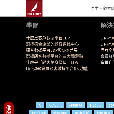
原生。顧客數據
學習
解決
什麼是客戶數據平台CDP
LINKY
選擇適合企業的顧客數據中心
LINK
顧客數據平台CDP與CRM差異
品牌全
選擇顧客數據平台的三大關鍵點！
會員紅
什麼是「顧客終身價值」LTV?
會員自
Linky360會員顧客數據平台6大功能
AI
AI Agent
APP開發
BigData
CD
數位行銷
數位轉型
數據分析
數據整合