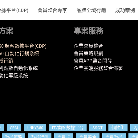
平台(CDP)
會員整合專家
品牌全域行銷
成功案例
方案
專案服務
360 顧客數據平台(CDP)
企業會員整合
Y360 自動化行銷系統
會員策略規劃
域行銷
會員APP整合開發
利點數自動化系統
企業雲端服務整合佈署
動化等級系統
P
CRM
LINKY360
LTV顧客數據平台
SSOT
個性化
內
數據策略
數據行銷
會員卡
會員整合
會員數據
會