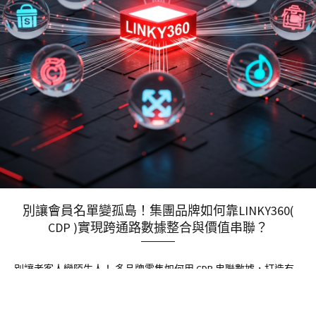
別讓會員名單變孤島！集團品牌如何靠LINKY360(
CDP )實現跨通路數據整合與價值串聯？
別讓老客人變陌生人！ 多品牌零售如何用 CDP 串聯數據，打造有
感的會員體驗？ 解決跨店、跨通路的資料斷層：不