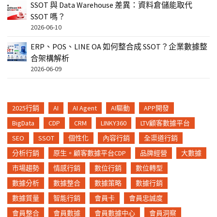
SSOT 與 Data Warehouse 差異：資料倉儲能取代
SSOT 嗎？
2026-06-10
ERP、POS、LINE OA 如何整合成 SSOT？企業數據整
合架構解析
2026-06-09
2025行銷
AI
AI Agent
AI驅動
APP開發
BigData
CDP
CRM
LINKY360
LTV顧客數據平台
SEO
SSOT
個性化
內容行銷
全渠道行銷
分析行銷
原生。顧客數據平台CDP
品牌經營
大數據
市場趨勢
情感行銷
數位行銷
數位轉型
數據分析
數據整合
數據策略
數據行銷
數據質量
智能行銷
會員卡
會員忠誠度
會員整合
會員數據
會員數據中心
會員洞察