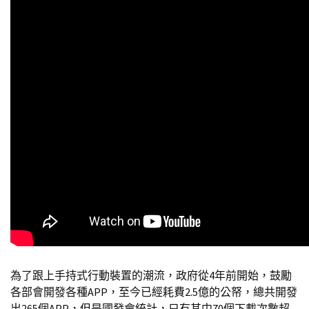
為了跟上手持式行動裝置的潮流，政府從4年前開始，鼓勵
各部會開發各種APP，至今已
經耗費2.5億的公帑，總共開發
出265個APP，但是國發會統計，只有其中70個下
載次數超