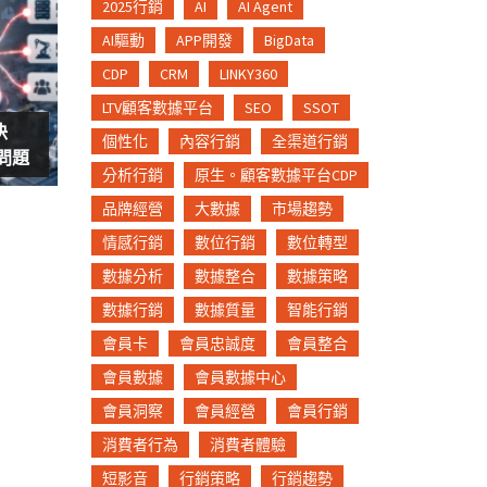
2025行銷
AI
AI Agent
AI驅動
APP開發
BigData
CDP
CRM
LINKY360
LTV顧客數據平台
SEO
SSOT
決
個性化
內容行銷
全渠道行銷
島問題
分析行銷
原生。顧客數據平台CDP
品牌經營
大數據
市場趨勢
情感行銷
數位行銷
數位轉型
數據分析
數據整合
數據策略
數據行銷
數據質量
智能行銷
會員卡
會員忠誠度
會員整合
會員數據
會員數據中心
會員洞察
會員經營
會員行銷
消費者行為
消費者體驗
短影音
行銷策略
行銷趨勢