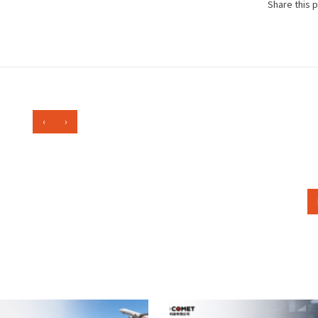
Share this 
‹
›