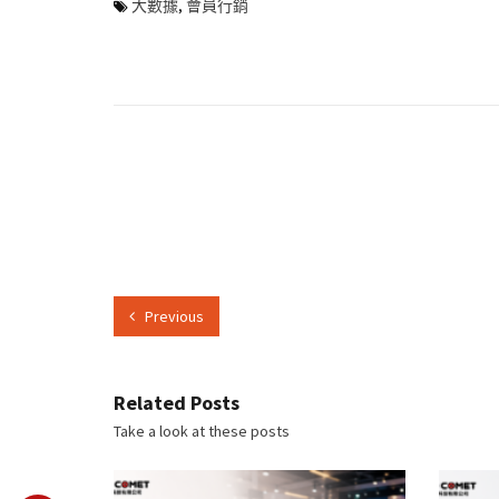
大數據
,
會員行銷
Previous
Related Posts
Take a look at these posts