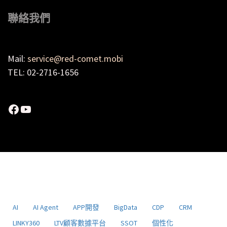
聯絡我們
Mail:
service@red-comet.mobi
TEL: 02-2716-1656
Facebook
YouTube
AI
AI Agent
APP開發
BigData
CDP
CRM
LINKY360
LTV顧客數據平台
SSOT
個性化