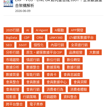
合架構解析
2026-06-09
2025行銷
AI
AI Agent
AI驅動
APP開發
BigData
CDP
CRM
LINKY360
LTV顧客數據平台
SEO
SSOT
個性化
內容行銷
全渠道行銷
分析行銷
原生。顧客數據平台CDP
品牌經營
大數據
市場趨勢
情感行銷
數位行銷
數位轉型
數據分析
數據整合
數據策略
數據行銷
數據質量
智能行銷
會員卡
會員忠誠度
會員整合
會員數據
會員數據中心
會員洞察
會員經營
會員行銷
消費者行為
消費者體驗
短影音
行銷策略
行銷趨勢
資料整合
跨平台整合
電子票券