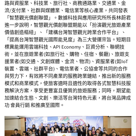
路與資服業、科技業、旅行社、商務通路業、交通業、金
流/支付業、社群與媒體業、電信業等核心產業，共同發表
「智慧觀光價創聯盟」。數據科技與應用研究所所長林蔚君
進一步說明，智慧觀光價創聯盟期能以「扮演觀光旅遊產業
價值創造樞紐」、「建構台灣智慧觀光跨業合作平台」、
「提高台灣智慧觀光國際能見度」為三大營運宗旨。短期目
標冀能運用雲端科技、API Economy、巨資分析、聯網技
術，並在旅遊業者(如旅行社、購物、住宿、餐廳)、旅遊支
援業者(如交通、文創媒體、金流、物流)、資服業者(如IoT
裝置、雲端、社群平台)、電信業者、公協會等共同的合作
與努力下，有效將不同產業的服務跨業鏈結，推出新的服務
模式和商業模式，使旅客適時且適性的取得各式智慧科技服
務解決方案，享受更豐富且優質的旅遊服務；同時，期望能
加速結合生態、文創、樂活等台灣特色元素，將台灣品牌成
功 會員行銷 和推廣至國際。