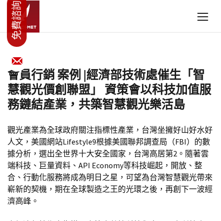
會員行銷 案例 |經濟部技術處催生「智
慧觀光價創聯盟」 資策會以科技加值服
務鏈結產業，共築智慧觀光樂活島
觀光產業為全球政府關注指標性產業，台灣坐擁好山好水好
人文，美國網站Lifestyle9根據美國聯邦調查局（FBI）的數
據分析，選出全世界十大安全國家，台灣高居第2。隨著雲
端科技、巨量資料、API Economy等科技崛起，開放、整
合、行動化服務將成為明日之星，可望為台灣智慧觀光帶來
嶄新的契機，期在全球製造之王的光環之後，再創下一波經
濟高峰。