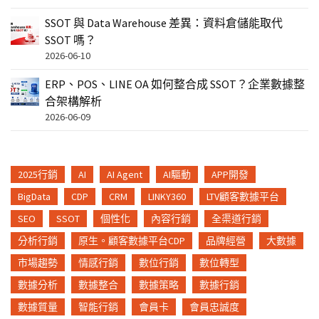
SSOT 與 Data Warehouse 差異：資料倉儲能取代
SSOT 嗎？
2026-06-10
ERP、POS、LINE OA 如何整合成 SSOT？企業數據整
合架構解析
2026-06-09
2025行銷
AI
AI Agent
AI驅動
APP開發
BigData
CDP
CRM
LINKY360
LTV顧客數據平台
SEO
SSOT
個性化
內容行銷
全渠道行銷
分析行銷
原生。顧客數據平台CDP
品牌經營
大數據
市場趨勢
情感行銷
數位行銷
數位轉型
數據分析
數據整合
數據策略
數據行銷
數據質量
智能行銷
會員卡
會員忠誠度