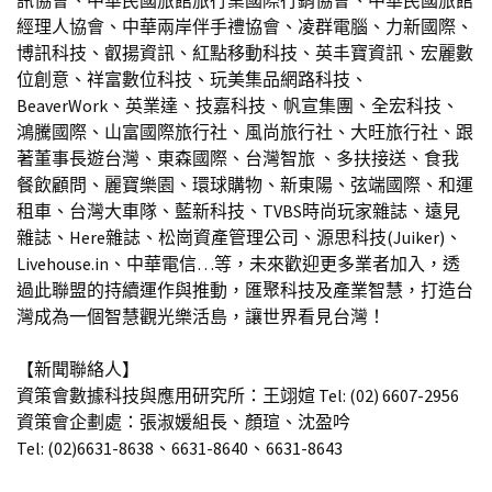
經理人協會、中華兩岸伴手禮協會、凌群電腦、力新國際、
博訊科技、叡揚資訊、紅點移動科技、英丰寶資訊、宏麗數
位創意、祥富數位科技、玩美集品網路科技、
BeaverWork、英業達、技嘉科技、帆宣集團、全宏科技、
鴻騰國際、山富國際旅行社、風尚旅行社、大旺旅行社、跟
著董事長遊台灣、東森國際、台灣智旅 、多扶接送、食我
餐飲顧問、麗寶樂園、環球購物、新東陽、弦端國際、和運
租車、台灣大車隊、藍新科技、TVBS時尚玩家雜誌、遠見
雜誌、Here雜誌、松崗資產管理公司、源思科技(Juiker)、
Livehouse.in、中華電信…等，未來歡迎更多業者加入，透
過此聯盟的持續運作與推動，匯聚科技及產業智慧，打造台
灣成為一個智慧觀光樂活島，讓世界看見台灣！
【新聞聯絡人】
資策會數據科技與應用研究所：王翊媗 Tel: (02) 6607-2956
資策會企劃處：張淑媛組長、顏瑄、沈盈吟
Tel: (02)6631-8638、6631-8640、6631-8643