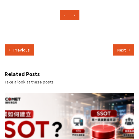
‹
›
Previous
Next
Related Posts
Take a look at these posts