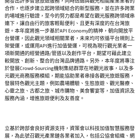
開發出許多智慧旅遊服務，同時透過與觀光相關產業業者的
合作，也逐步建立起跨領域結合的新型服務，並在許多跨業
的場域進行驗證，至今的努力都是希望在觀光服務跨領域串
連下，讓自由行的旅客輕鬆便利、且更有深度的在台灣旅
遊。本年度將進一步基於API Economy的精神，朝向開放平
台營運，因此觀光領域相關業者，未來均可依循平台規則上
架營運，或運用API進行加值營運，可視為現行觀光業者一
項新開通的經營通路/管道以及創作平台，期望可藉此建立
較開放、創新、整合的台灣品牌通路。另外，本年度將專注
於發展Crowd-Sourcing機制集結群眾在地觀光故事，以及多
元觀光商務服務模組，期能協助業者串接各觀光旅遊服務，
發展特色觀光主題，例如農場體驗、生態旅遊、觀光醫療、
心靈之旅、古都之旅、城市購物、美食饗宴等，加值資訊及
服務內涵，增進旅遊便利及友善度。
立基於跨部會良好資源支持，資策會以科技加值智慧服務發
展，為此號召觀光產業鏈各業者加入，包括公協會組織、網