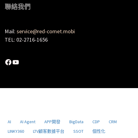
聯絡我們
Mail:
service@red-comet.mobi
TEL: 02-2716-1656
Facebook
YouTube
AI
AI Agent
APP開發
BigData
CDP
CRM
LINKY360
LTV顧客數據平台
SSOT
個性化