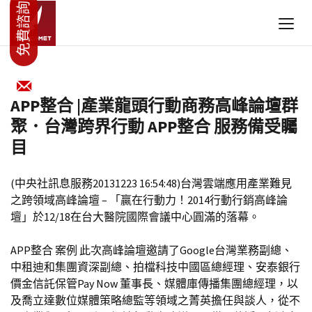
APP整合 |產業龍頭行動商務高峰論壇群
聚．台灣跨界行動 APP整合 服務備受矚
目
(中央社訊息服務20131223 16:54:48)台灣雲端應用產業難見
之跨領域高峰論壇 – 「贏在行動力！2014行動行銷高峰論
壇」於12/18在台大醫院國際會議中心圓滿的落幕。
APP整合 案例 此次高峰論壇邀請了Google台灣業務副總、
中租迪和集團資深副總、拍檔科技中國區總經理、安泰銀行
價金信託保管Pay Now 董事長、媒體庫傳播集團總經理，以
及喬立達數位媒體策略總監等領域之菁英擔任與談人，從不