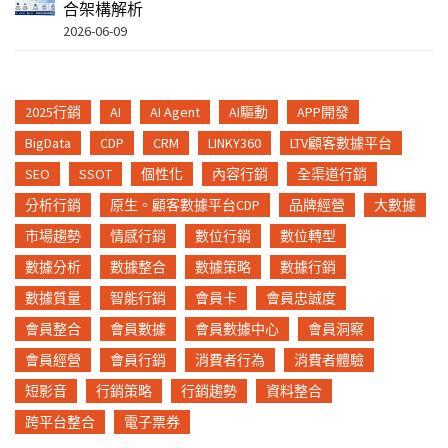
合架構解析
2026-06-09
2025行銷
AI
AI Agent
AI驅動
APP開發
BigData
CDP
CRM
LINKY360
LTV顧客數據平台
SEO
SSOT
個性化
內容行銷
全渠道行銷
分析行銷
原生。顧客數據平台CDP
品牌經營
大數據
市場趨勢
情感行銷
數位行銷
數位轉型
數據分析
數據整合
數據策略
數據行銷
數據質量
智能行銷
會員卡
會員忠誠度
會員整合
會員數據
會員數據中心
會員洞察
會員經營
會員行銷
消費者行為
消費者體驗
短影音
行銷策略
行銷趨勢
資料整合
跨平台整合
電子票券