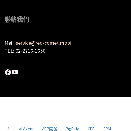
聯絡我們
Mail:
service@red-comet.mobi
TEL: 02-2716-1656
Facebook
YouTube
AI
AI Agent
APP開發
BigData
CDP
CRM