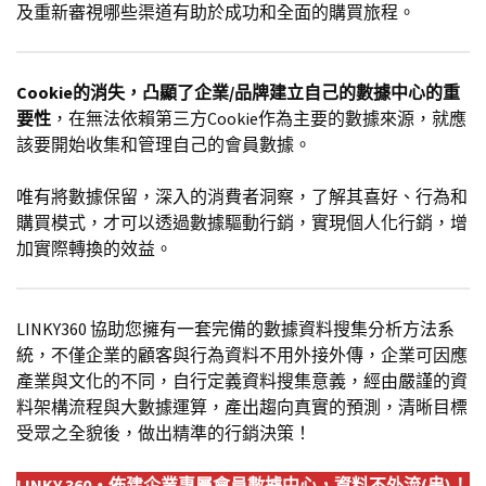
及重新審視哪些渠道有助於成功和全面的購買旅程。
Cookie的消失，凸顯了企業/品牌建立自己的數據中心的重
要性
，在無法依賴第三方Cookie作為主要的數據來源，就應
該要開始收集和管理自己的會員數據。
唯有將數據保留，深入的消費者洞察，了解其喜好、行為和
購買模式，才可以透過數據驅動行銷，實現個人化行銷，增
加實際轉換的效益。
LINKY360 協助您擁有一套完備的數據資料搜集分析方法系
統，不僅企業的顧客與行為資料不用外接外傳，企業可因應
產業與文化的不同，自行定義資料搜集意義，經由嚴謹的資
料架構流程與大數據運算，產出趨向真實的預測，清晰目標
受眾之全貌後，做出精準的行銷決策！
LINKY 360・佈建企業專屬會員數據中心，資料不外流(串)！