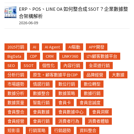
ERP、POS、LINE OA 如何整合成 SSOT？企業數據整
合架構解析
2026-06-09
2025行銷
AI
AI Agent
AI驅動
APP開發
BigData
CDP
CRM
LINKY360
LTV顧客數據平台
SEO
SSOT
個性化
內容行銷
全渠道行銷
分析行銷
原生。顧客數據平台CDP
品牌經營
大數據
市場趨勢
情感行銷
數位行銷
數位轉型
數據分析
數據整合
數據策略
數據行銷
數據質量
智能行銷
會員卡
會員忠誠度
會員整合
會員數據
會員數據中心
會員洞察
會員經營
會員行銷
消費者行為
消費者體驗
短影音
行銷策略
行銷趨勢
資料整合