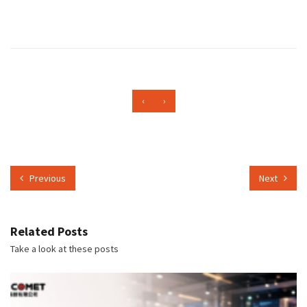
‹
›
Previous
Next
Related Posts
Take a look at these posts