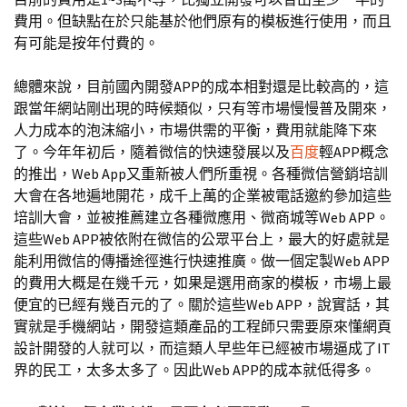
費用。但缺點在於只能基於他們原有的模板進行使用，而且
有可能是按年付費的。
總體來說，目前國內開發APP的成本相對還是比較高的，這
跟當年網站剛出現的時候類似，只有等市場慢慢普及開來，
人力成本的泡沫縮小，市場供需的平衡，費用就能降下來
了。今年年初后，隨着微信的快速發展以及
百度
輕APP概念
的推出，Web App又重新被人們所重視。各種微信營銷培訓
大會在各地遍地開花，成千上萬的企業被電話邀約參加這些
培訓大會，並被推薦建立各種微應用、微商城等Web APP。
這些Web APP被依附在微信的公眾平台上，最大的好處就是
能利用微信的傳播途徑進行快速推廣。做一個定製Web APP
的費用大概是在幾千元，如果是選用商家的模板，市場上最
便宜的已經有幾百元的了。關於這些Web APP，說實話，其
實就是手機網站，開發這類產品的工程師只需要原來懂網頁
設計開發的人就可以，而這類人早些年已經被市場逼成了IT
界的民工，太多太多了。因此Web APP的成本就低得多。