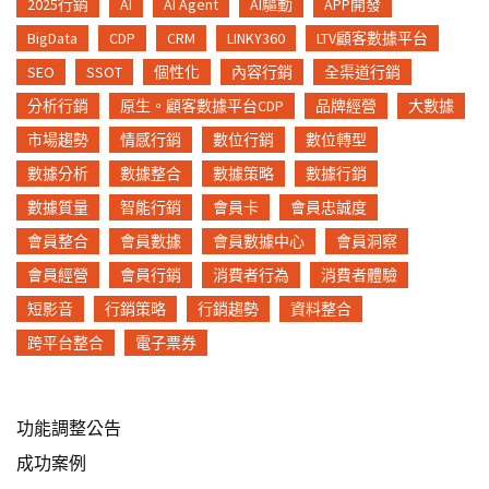
2025行銷
AI
AI Agent
AI驅動
APP開發
BigData
CDP
CRM
LINKY360
LTV顧客數據平台
SEO
SSOT
個性化
內容行銷
全渠道行銷
分析行銷
原生。顧客數據平台CDP
品牌經營
大數據
市場趨勢
情感行銷
數位行銷
數位轉型
數據分析
數據整合
數據策略
數據行銷
數據質量
智能行銷
會員卡
會員忠誠度
會員整合
會員數據
會員數據中心
會員洞察
會員經營
會員行銷
消費者行為
消費者體驗
短影音
行銷策略
行銷趨勢
資料整合
跨平台整合
電子票券
功能調整公告
成功案例