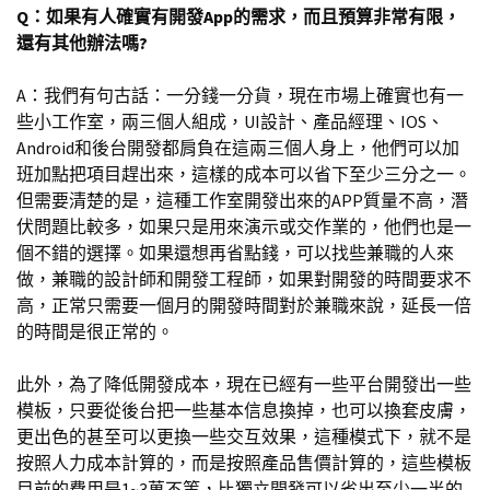
Q：如果有人確實有開發App的需求，而且預算非常有限，
還有其他辦法嗎?
A：我們有句古話：一分錢一分貨，現在市場上確實也有一
些小工作室，兩三個人組成，UI設計、產品經理、IOS、
Android和後台開發都肩負在這兩三個人身上，他們可以加
班加點把項目趕出來，這樣的成本可以省下至少三分之一。
但需要清楚的是，這種工作室開發出來的APP質量不高，潛
伏問題比較多，如果只是用來演示或交作業的，他們也是一
個不錯的選擇。如果還想再省點錢，可以找些兼職的人來
做，兼職的設計師和開發工程師，如果對開發的時間要求不
高，正常只需要一個月的開發時間對於兼職來說，延長一倍
的時間是很正常的。
此外，為了降低開發成本，現在已經有一些平台開發出一些
模板，只要從後台把一些基本信息換掉，也可以換套皮膚，
更出色的甚至可以更換一些交互效果，這種模式下，就不是
按照人力成本計算的，而是按照產品售價計算的，這些模板
目前的費用是1~3萬不等，比獨立開發可以省出至少一半的