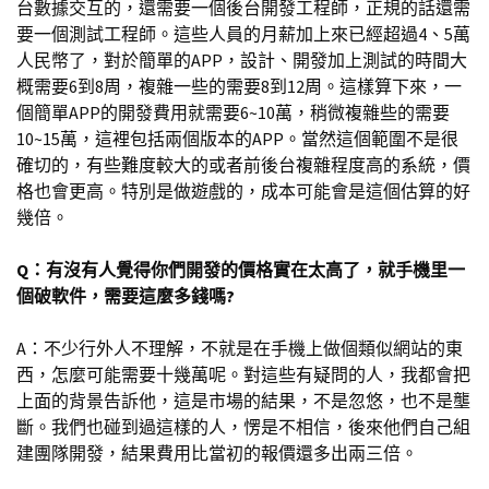
台數據交互的，還需要一個後台開發工程師，正規的話還需
要一個測試工程師。這些人員的月薪加上來已經超過4、5萬
人民幣了，對於簡單的APP，設計、開發加上測試的時間大
概需要6到8周，複雜一些的需要8到12周。這樣算下來，一
個簡單APP的開發費用就需要6~10萬，稍微複雜些的需要
10~15萬，這裡包括兩個版本的APP。當然這個範圍不是很
確切的，有些難度較大的或者前後台複雜程度高的系統，價
格也會更高。特別是做遊戲的，成本可能會是這個估算的好
幾倍。
Q：有沒有人覺得你們開發的價格實在太高了，就手機里一
個破軟件，需要這麼多錢嗎?
A：不少行外人不理解，不就是在手機上做個類似網站的東
西，怎麼可能需要十幾萬呢。對這些有疑問的人，我都會把
上面的背景告訴他，這是市場的結果，不是忽悠，也不是壟
斷。我們也碰到過這樣的人，愣是不相信，後來他們自己組
建團隊開發，結果費用比當初的報價還多出兩三倍。