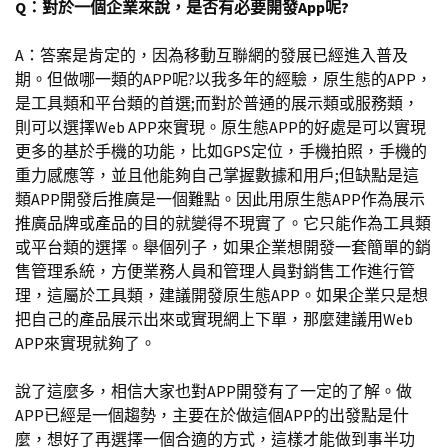
Q：對於一個企業來說，是否有必要開發App呢?
A：答案是肯定的，因為移動互聯網的發展已經進入普及
期。但做哪一類的APP呢?以我多年的經驗，原生態的APP，
是工具類和平台類的首選;而對於普通的展示類或服務類，
則可以選擇Web APP來實現。原生態APP的好處是可以實現
更多的基於手機的功能，比如GPS定位，手機拍照，手機的
重力感應等，並且他能夠自己掌握數據和用戶;但缺點是這
類APP開發后推廣是一個難點。因此用原生態APP作為展示
推廣品牌或產品的目的就變得不現實了。它只能作為工具類
或平台類的選擇。舉個列子，如果企業想開發一套簡單的銷
售管理系統，方便業務人員和管理人員對銷售工作進行管
理，這屬於工具類，建議開發原生態APP。如果企業只是想
把自己的產品展示出來或實現網上下單，那麼建議用Web
APP來實現就夠了。
說了這麼多，相信大家也對APP開發有了一定的了解。做
APP已經是一個趨勢，主要在於做這個APP的出發點是什
麼，想好了再選擇一個合適的方式，這樣才能做到事半功