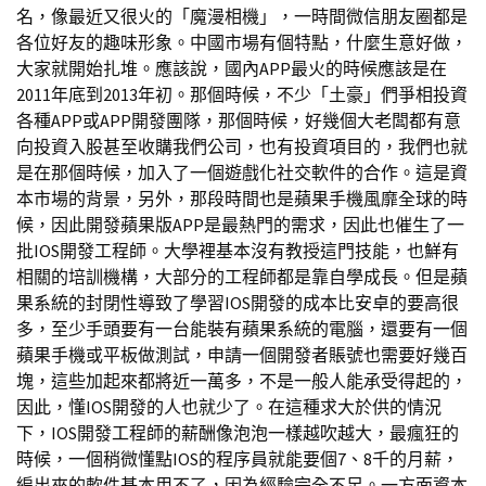
名，像最近又很火的「魔漫相機」，一時間微信朋友圈都是
各位好友的趣味形象。中國市場有個特點，什麼生意好做，
大家就開始扎堆。應該說，國內APP最火的時候應該是在
2011年底到2013年初。那個時候，不少「土豪」們爭相投資
各種APP或APP開發團隊，那個時候，好幾個大老闆都有意
向投資入股甚至收購我們公司，也有投資項目的，我們也就
是在那個時候，加入了一個遊戲化社交軟件的合作。這是資
本市場的背景，另外，那段時間也是蘋果手機風靡全球的時
候，因此開發蘋果版APP是最熱門的需求，因此也催生了一
批IOS開發工程師。大學裡基本沒有教授這門技能，也鮮有
相關的培訓機構，大部分的工程師都是靠自學成長。但是蘋
果系統的封閉性導致了學習IOS開發的成本比安卓的要高很
多，至少手頭要有一台能裝有蘋果系統的電腦，還要有一個
蘋果手機或平板做測試，申請一個開發者賬號也需要好幾百
塊，這些加起來都將近一萬多，不是一般人能承受得起的，
因此，懂IOS開發的人也就少了。在這種求大於供的情況
下，IOS開發工程師的薪酬像泡泡一樣越吹越大，最瘋狂的
時候，一個稍微懂點IOS的程序員就能要個7、8千的月薪，
編出來的軟件基本用不了，因為經驗完全不足。一方面資本