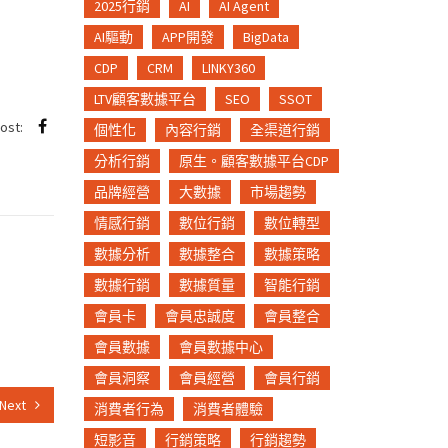
2025行銷
AI
AI Agent
AI驅動
APP開發
BigData
CDP
CRM
LINKY360
LTV顧客數據平台
SEO
SSOT
post:
個性化
內容行銷
全渠道行銷
分析行銷
原生。顧客數據平台CDP
品牌經營
大數據
市場趨勢
情感行銷
數位行銷
數位轉型
數據分析
數據整合
數據策略
數據行銷
數據質量
智能行銷
會員卡
會員忠誠度
會員整合
會員數據
會員數據中心
會員洞察
會員經營
會員行銷
Next
消費者行為
消費者體驗
短影音
行銷策略
行銷趨勢