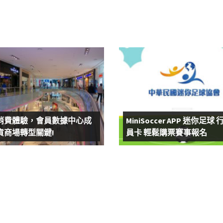
消費體驗，會員數據中心成
MiniSoccer APP 迷你足球
貨商場轉型關鍵!
員卡 輕鬆購票賽事報名