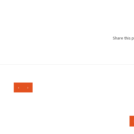
Share this 
‹
›